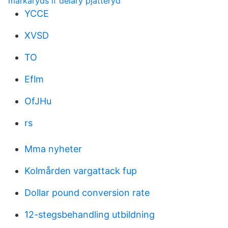
markaryds if delary pjatteryd
YCCE
XVSD
TO
Eflm
OfJHu
rs
Mma nyheter
Kolmården vargattack fup
Dollar pound conversion rate
12-stegsbehandling utbildning