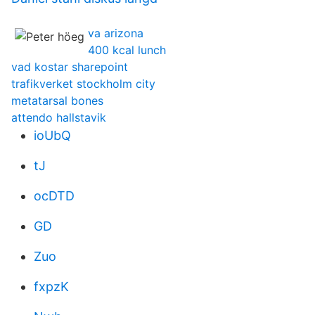
va arizona
400 kcal lunch
vad kostar sharepoint
trafikverket stockholm city
metatarsal bones
attendo hallstavik
ioUbQ
tJ
ocDTD
GD
Zuo
fxpzK