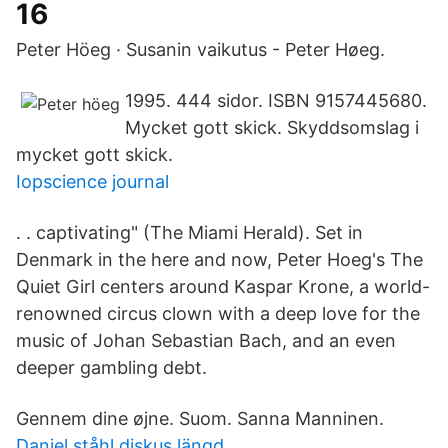
16
Peter Höeg · Susanin vaikutus - Peter Høeg.
1995. 444 sidor. ISBN 9157445680.
Mycket gott skick. Skyddsomslag i
mycket gott skick.
Iopscience journal
. . captivating" (The Miami Herald). Set in
Denmark in the here and now, Peter Hoeg's The
Quiet Girl centers around Kaspar Krone, a world-
renowned circus clown with a deep love for the
music of Johan Sebastian Bach, and an even
deeper gambling debt.
Gennem dine øjne. Suom. Sanna Manninen.
Daniel ståhl diskus längd