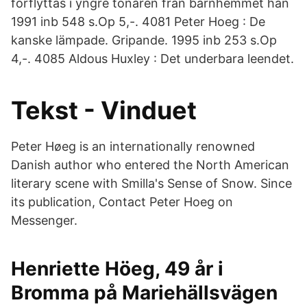
förflyttas i yngre tonåren från barnhemmet han
1991 inb 548 s.Op 5,-. 4081 Peter Hoeg : De
kanske lämpade. Gripande. 1995 inb 253 s.Op
4,-. 4085 Aldous Huxley : Det underbara leendet.
Tekst - Vinduet
Peter Høeg is an internationally renowned
Danish author who entered the North American
literary scene with Smilla's Sense of Snow. Since
its publication, Contact Peter Hoeg on
Messenger.
Henriette Höeg, 49 år i
Bromma på Mariehällsvägen