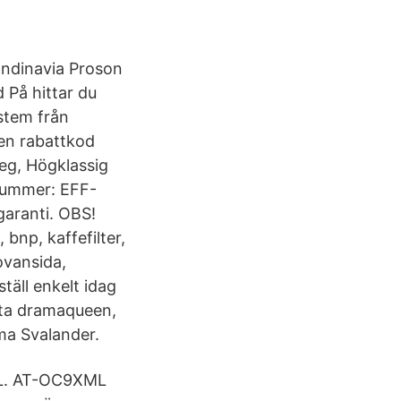
andinavia Proson
 På hittar du
stem från
sen rabattkod
teg, Högklassig
lnummer: EFF-
garanti. OBS!
 bnp, kaffefilter,
ovansida,
täll enkelt idag
sta dramaqueen,
ma Svalander.
ML. AT-OC9XML