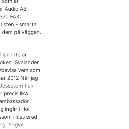
t som är
er Audio AB .
370 FAX:
isten - smarta
ha dem på väggen.
lan inte är
boken. Svalander
/bevisa vem som
mar 2012 När jag
 Dessutom fick
 precis lika
 ambassadör i
 ingår i Hoi
on, illustrerad
rg, Yngve