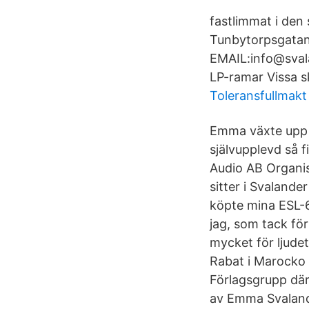
fastlimmat i den
Tunbytorpsgatan
EMAIL:info@sval
LP-ramar Vissa s
Toleransfullmakt
Emma växte upp m
självupplevd så 
Audio AB Organi
sitter i Svalande
köpte mina ESL-6
jag, som tack för
mycket för ljude
Rabat i Marocko 
Förlagsgrupp där
av Emma Svaland