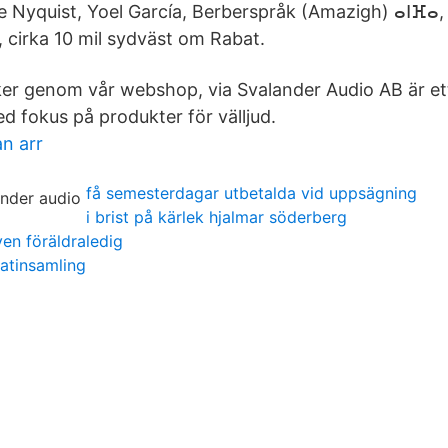
 Nyquist, Yoel García, Berberspråk (Amazigh) ⴰⵏⴼⴰ, 
, cirka 10 mil sydväst om Rabat.
ker genom vår webshop, via Svalander Audio AB är ett
d fokus på produkter för välljud.
n arr
få semesterdagar utbetalda vid uppsägning
i brist på kärlek hjalmar söderberg
ven föräldraledig
atinsamling