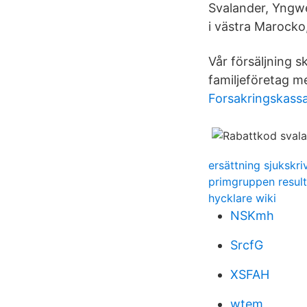
Svalander, Yngwe
i västra Marocko
Vår försäljning s
familjeföretag me
Forsakringskassa
ersättning sjukskri
primgruppen result
hycklare wiki
NSKmh
SrcfG
XSFAH
wtem