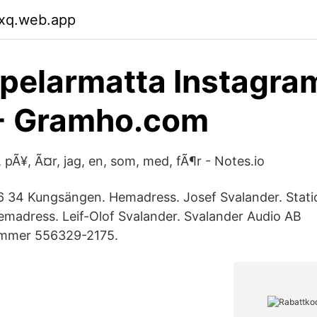
cxq.web.app
pelarmatta Instagra
 - Gramho.com
i, pÃ¥, Ã¤r, jag, en, som, med, fÃ¶r - Notes.io
96 34 Kungsängen. Hemadress. Josef Svalander. Stati
madress. Leif-Olof Svalander. Svalander Audio AB
ummer 556329-2175.