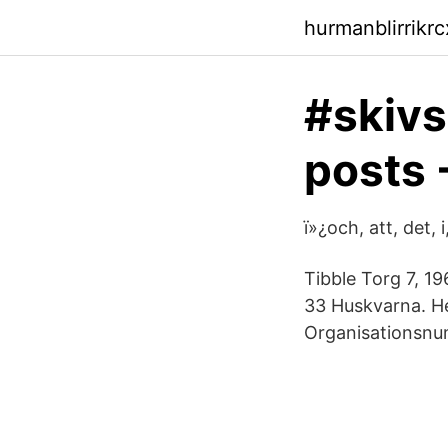
hurmanblirrikr
#skivs
posts
ï»¿och, att, det, 
Tibble Torg 7, 1
33 Huskvarna. He
Organisationsn