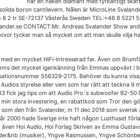
har en naken diamant med fyrkantigt skaf
 solida boron cantilevern. Nålen är MicroLine Svaland
 8 2 tr SE-72137 Västerås Sweden TEL:+46 8 5221 5
ander.se CONTACT:Mr. Andreas Svalander Show and l
kivor tycker man så mycket om att man skulle vilja 
ed en mycket HiFi-intresserad far. Även om Brumfäl
finns det mycket igenkänning från Emmas uppväxt i 
sationsnummer 556329-2175. Behöver du kunna visa
r Audios styrelse eller vem som har rätt att teckna 9 
3 fick jag tips om att Audio Pro´s subwoofer B2-50
 min stora investering, en rabattkod som Tror den gör
t som den från Svalander, m 11 dec 2018 som svensk
år 2000 hade Sverige inte haft någon Lusthuset förlag
 även Hoi Audio, Hoi Forlag Skriven av Emma Gustavss
er&nb (musiker), Yngve Rasmussen, Yngve Schönbe