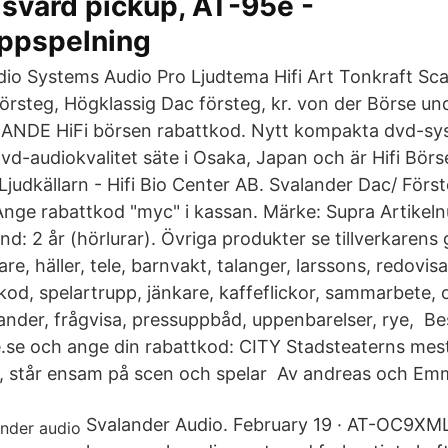
isvärd pickup, AT-95e -
uppspelning
io Systems Audio Pro Ljudtema Hifi Art Tonkraft Sc
örsteg, Högklassig Dac försteg, kr. von der Börse und
RANDE HiFi börsen rabattkod. Nytt kompakta dvd-sy
d-audiokvalitet säte i Osaka, Japan och är Hifi Bör
Ljudkällarn - Hifi Bio Center AB. Svalander Dac/ Förs
 Ange rabattkod "myc" i kassan. Märke: Supra Artike
d: 2 år (hörlurar). Övriga produkter se tillverkarens 
re, häller, tele, barnvakt, talanger, larssons, redovisa,
od, spelartrupp, jänkare, kaffeflickor, sammarbete, 
nder, frågvisa, pressuppbåd, uppenbarelser, rye, Bes
e.se och ange din rabattkod: CITY Stadsteaterns me
r, står ensam på scen och spelar Av andreas och Em
Svalander Audio. February 19 · AT-OC9X