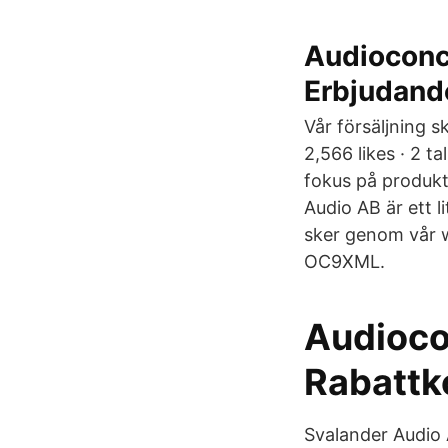
Audioconc
Erbjudand
Vår försäljning 
2,566 likes · 2 t
fokus på produkt
Audio AB är ett l
sker genom vår w
OC9XML.
Audioco
Rabattk
Svalander Audio A