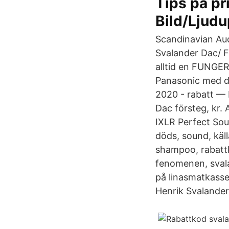
Tips på pr
Bild/Ljud
Scandinavian Aud
Svalander Dac/ F
alltid en FUNGE
Panasonic med dv
2020 - rabatt — 
Dac försteg, kr.
IXLR Perfect Soun
döds, sound, källa
shampoo, rabattk
fenomenen, svala
på linasmatkass
Henrik Svalande