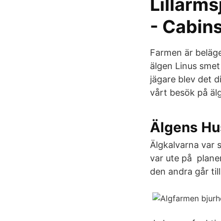
Lillarms
- Cabins
Farmen är beläge
älgen Linus smet 
jägare blev det 
vårt besök på äl
Älgens Hus
Älgkalvarna var 
var ute på planer
den andra går ti