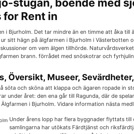
jö-stugan, boende med sj
 for Rent in
n i Bjurholm. Det tar mindre än en timme att åka till
ur sitt hägn på älgfarmen i Bjurholm i Västerbotten o
diskussioner om vem älgen tillhörde. Naturvårdsverk
gfarmen brann. förrådet med snöskotrar och fyrhjuli
, Översikt, Museer, Sevärdheter
så söta och sköna att klappa och ägaren ropade in st
ar under året: den ena går till Ragunda, där de spela
ll Älgfarmen i Bjurholm. Vidare information nästa me
Under årens lopp har flera byggnader flyttats til
samlingarna har utökats Färdtjänst och riksfärdt