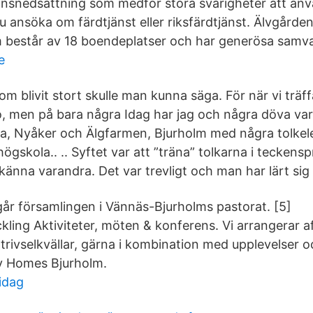
ionsnedsättning som medför stora svårigheter att a
 ansöka om färdtjänst eller riksfärdtjänst. Älvgården
 består av 18 boendeplatser och har generösa sam
e
 som blivit stort skulle man kunna säga. För när vi träf
, men på bara några Idag har jag och några döva varit
a, Nyåker och Älgfarmen, Bjurholm med några tolkel
gskola.. .. Syftet var att ”träna” tolkarna i teckenspr
känna varandra. Det var trevligt och man har lärt sig
går församlingen i Vännäs-Bjurholms pastorat. [5]
kling Aktiviteter, möten & konferens. Vi arrangerar 
trivselkvällar, gärna i kombination med upplevelser o
y Homes Bjurholm.
 idag