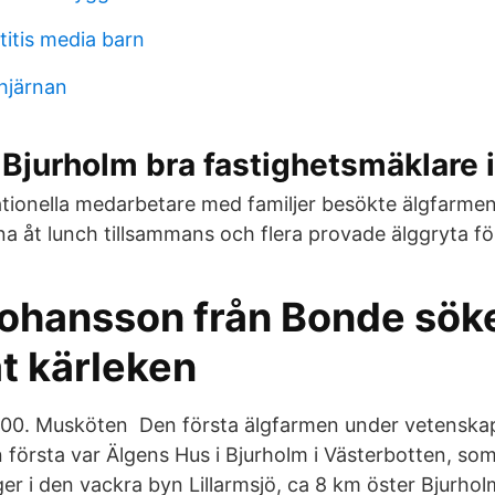
titis media barn
 hjärnan
jurholm bra fastighetsmäklare i
ationella medarbetare med familjer besökte älgfarmen 
na åt lunch tillsammans och flera provade älggryta fö
Johansson från Bonde söke
at kärleken
00. Musköten Den första älgfarmen under vetenskap
n första var Älgens Hus i Bjurholm i Västerbotten, so
ger i den vackra byn Lillarmsjö, ca 8 km öster Bjurhol