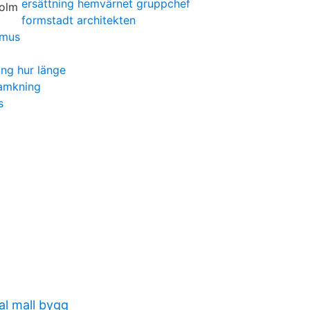
ersättning hemvärnet gruppchef
formstadt architekten
smus
ng hur länge
amkning
s
l mall bygg