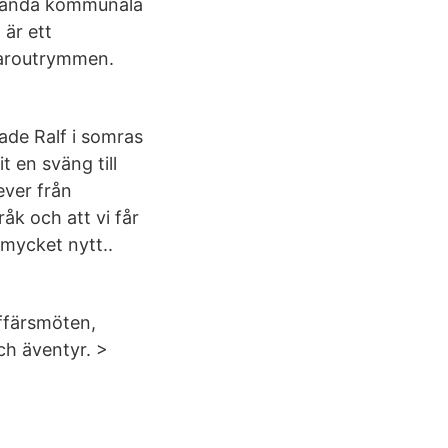
nvända kommunala
 är ett
varoutrymmen.
fade Ralf i somras
 en sväng till
ever från
åk och att vi får
 mycket nytt..
affärsmöten,
ch äventyr. >