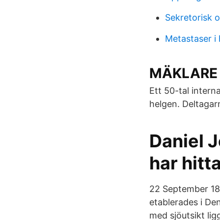
Sekretorisk o
Metastaser i
MÄKLARE B
Ett 50-tal intern
helgen. Deltagar
Daniel 
har hitt
22 September 18
etablerades i De
med sjöutsikt lig