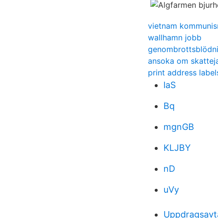
vietnam kommuni
wallhamn jobb
genombrottsblödni
ansoka om skattej
print address label
laS
Bq
mgnGB
KLJBY
nD
uVy
Uppdragsavta