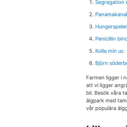
Segregation 
Panamakanal
Hungerspelen
Penicillin bin
Kolla min uc
Björn söderb
Farmen ligger i 
att vi ligger ang
bil. Besök våra 
älgpark med tama
vår populära älg