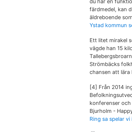
du har en funkt
färdmedel, kan du
äldreboende som
Ystad kommun s
Ett litet mirakel
vägde han 15 kilo
Tallebergsbroarn
Strömbäcks folkhö
chansen att lära 
[4] Från 2014 in
Befolkningsutvec
konferenser och 
Bjurholm - Happ
Ring sa spelar vi