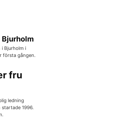
 Bjurholm
i Bjurholm i
r första gången.
r fru
lig ledning
m startade 1996.
m.