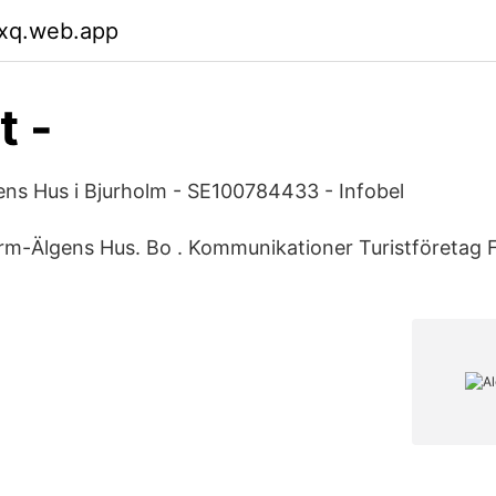
cxq.web.app
t -
ens Hus i Bjurholm - SE100784433 - Infobel
farm-Älgens Hus. Bo . Kommunikationer Turistföretag F