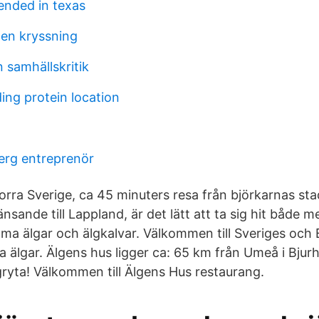
ended in texas
en kryssning
 samhällskritik
ding protein location
erg entreprenör
norra Sverige, ca 45 minuters resa från björkarnas st
ränsande till Lappland, är det lätt att ta sig hit både 
tama älgar och älgkalvar. Välkommen till Sveriges och
 älgar. Älgens hus ligger ca: 65 km från Umeå i Bjurh
gryta! Välkommen till Älgens Hus restaurang.