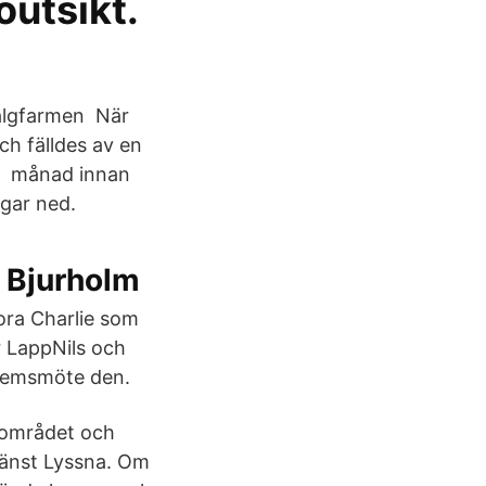
öutsikt.
 älgfarmen När
ch fälldes av en
et månad innan
ngar ned.
, Bjurholm
ora Charlie som
r LappNils och
dlemsmöte den.
l området och
jänst Lyssna. Om