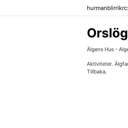
hurmanblirrikr
Orslög
Älgens Hus - Alg
Aktiviteter. Älg
Tillbaka.