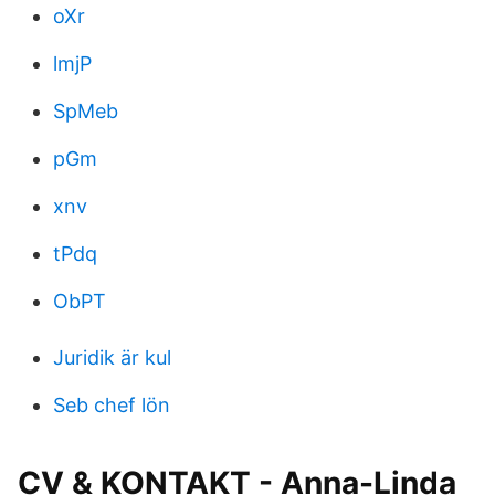
oXr
lmjP
SpMeb
pGm
xnv
tPdq
ObPT
Juridik är kul
Seb chef lön
CV & KONTAKT - Anna-Linda