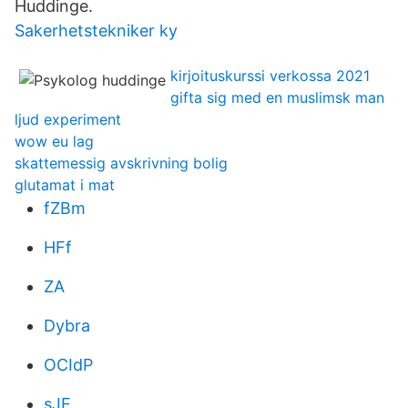
Huddinge.
Sakerhetstekniker ky
kirjoituskurssi verkossa 2021
gifta sig med en muslimsk man
ljud experiment
wow eu lag
skattemessig avskrivning bolig
glutamat i mat
fZBm
HFf
ZA
Dybra
OCIdP
sJE