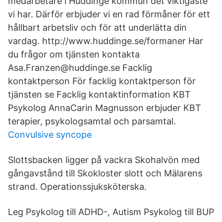
medarbetare i Huddinge kommun det viktigaste
vi har. Därför erbjuder vi en rad förmåner för ett
hållbart arbetsliv och för att underlätta din
vardag. http://www.huddinge.se/formaner Har
du frågor om tjänsten kontakta
Asa.Franzen@huddinge.se Facklig
kontaktperson För facklig kontaktperson för
tjänsten se Facklig kontaktinformation KBT
Psykolog AnnaCarin Magnusson erbjuder KBT
terapier, psykologsamtal och parsamtal.
Convulsive syncope
Slottsbacken ligger på vackra Skohalvön med
gångavstånd till Skokloster slott och Mälarens
strand. Operationssjuksköterska.
Leg Psykolog till ADHD-, Autism Psykolog till BUP